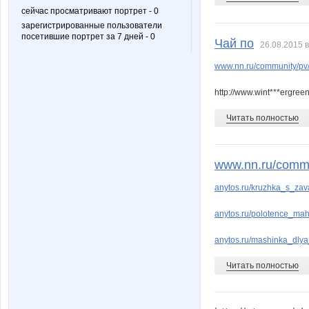
сейчас просматривают портрет - 0
зарегистрированные пользователи
посетившие портрет за 7 дней - 0
Чай по
26.08.2015 в
www.nn.ru/community/p
http://www.wint***ergree
Читать полностью
www.nn.ru/com
anytos.ru/kruzhka_s_za
anytos.ru/polotence_m
anytos.ru/mashinka_dlya
Читать полностью