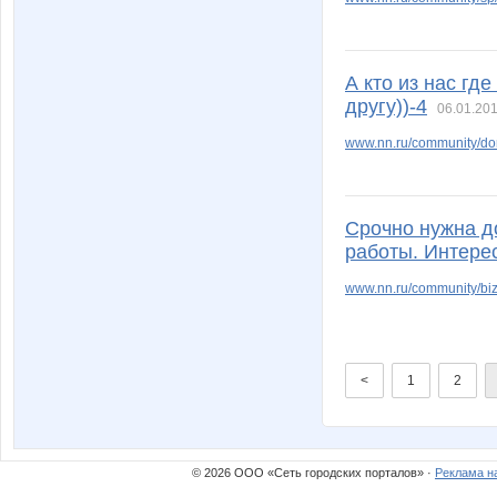
А кто из нас гд
другу))-4
06.01.201
www.nn.ru/community/do
Срочно нужна д
работы. Интере
www.nn.ru/community/biz
<
1
2
© 2026 ООО «Сеть городских порталов» ·
Реклама н