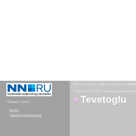
Персональный сайт пользователя
Teve
портрет № 235837 зарегистрирован боле
Tevetoglu
Привет, Гость !
-
Войти
-
Зарегистрироваться