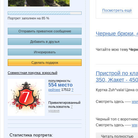
Посмотреть ещё
Портрет заполнен на 85 %
s320an
zhenja2
Отправить приватное сообщение
Черные брюки, 4
Добавить в друзья
Читайте мою тему
Черн
Игнорировать
Сделать подарок
Пристрой по кла
Совместная покупка: взрослый
350, Жакет - 450
популярность:
554 место
рейтинг
17512
?
Куртка Zuh*vala! Цена 
Смотреть здесь -----
www
Привилегированный
пользователь
7
уровня
Черный топ с воротнико
Смотреть здесь -----
ww
.
Статистика портрета:
Читать полностью