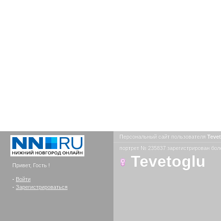
Персональный сайт пользователя
Teve
портрет № 235837 зарегистрирован боле
Tevetoglu
Привет, Гость !
-
Войти
-
Зарегистрироваться