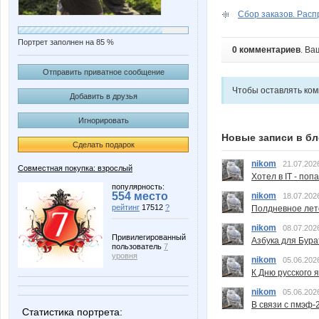
Сбор заказов. Расп
Портрет заполнен на 85 %
0 комментариев
. Ва
Отправить приватное сообщение
Чтобы оставлять ко
Добавить в друзья
Игнорировать
Новые записи в бл
Сделать подарок
nikom
21.07.202
Совместная покупка: взрослый
Хотел в IT - поп
популярность:
554 место
nikom
18.07.202
рейтинг
17512
?
Полдневное лет
nikom
08.07.202
Привилегированный
Азбука для Бура
пользователь
7
уровня
nikom
05.06.202
К Дню русского 
nikom
05.06.202
В связи с пмэф-
Статистика портрета: