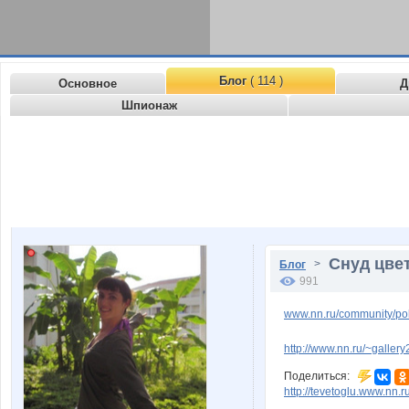
Блог
( 114 )
Основное
Д
Шпионаж
Снуд цве
>
Блог
991
www.nn.ru/community/poku
http://www.nn.ru/~gall
Поделиться:
http://tevetoglu.www.nn.