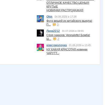
ОТЛИЧНОЕ КАЧЕСТВО,ЦЕНЫ!!!
КРУТЫЕ
НОВИНКИ,РАСПРОДАЖА!!!
Olgs
04.08.2026 в 17:28
Фото вещей из китайского выкупа!
П...
3
Лана2212
31.07.2026 в 09:55
Сбор заказов. Vesnaletto! Бомба!
Ш...
2
комсомолочка
01.08.2026 в 13:45
НУ КАКАЯ КРАСОТА!!! новинки
ЧАРУТТ...