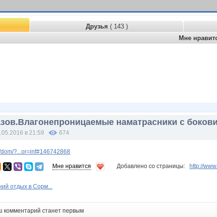
Друзья
( 143 )
Мне нравит
азов.Влагонепроницаемые наматрасники с бокови
.05.2016 в 21:59
674
/dom/?...or=inf#146742868
Мне нравится
Добавлено со страницы:
http://ww
ий отдых в Сорм...
ш комментарий станет первым