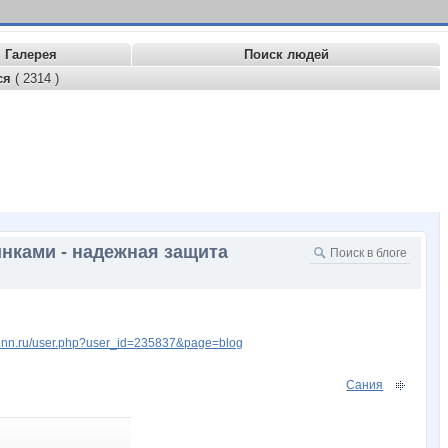
Галерея
Поиск людей
ся
( 2314 )
нками - надежная защита
w.nn.ru/user.php?user_id=235837&page=blog
Сания