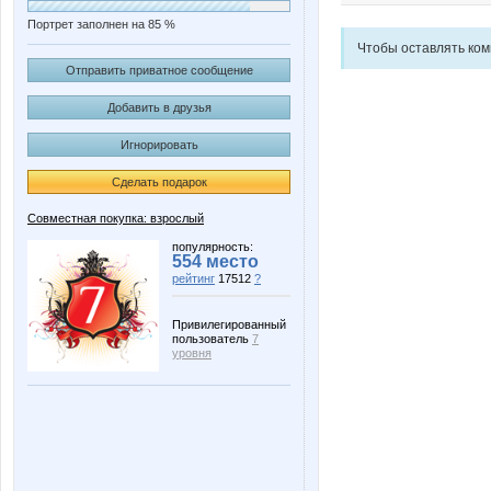
Портрет заполнен на 85 %
Чтобы оставлять ко
Отправить приватное сообщение
Добавить в друзья
Игнорировать
Сделать подарок
Совместная покупка: взрослый
популярность:
554 место
рейтинг
17512
?
Привилегированный
пользователь
7
уровня