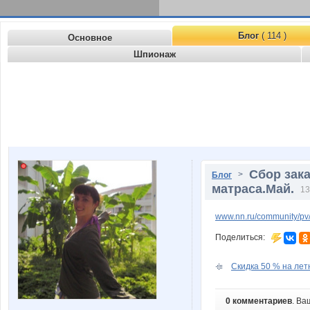
Блог
( 114 )
Основное
Шпионаж
Сбор зак
>
Блог
матраса.Май.
13
www.nn.ru/community/pv
Поделиться:
Скидка 50 % на летн
0 комментариев
. Ва