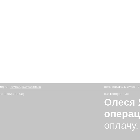
toglu
:
tevetoglu.www.nn.ru
пользователь имеет с
е 1 года назад
настоящее имя:
Олеся 
операц
оплачу.