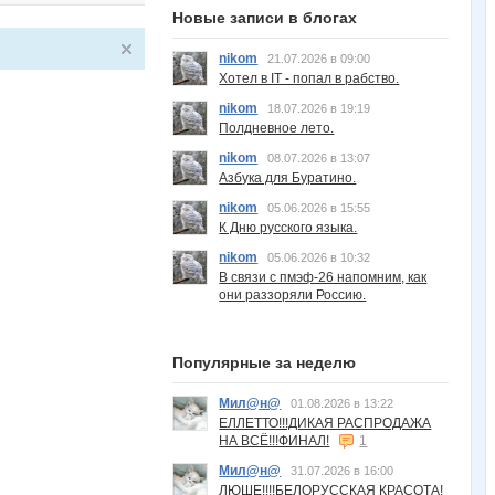
Новые записи в блогах
nikom
21.07.2026 в 09:00
Хотел в IT - попал в рабство.
nikom
18.07.2026 в 19:19
Полдневное лето.
nikom
08.07.2026 в 13:07
Азбука для Буратино.
nikom
05.06.2026 в 15:55
К Дню русского языка.
nikom
05.06.2026 в 10:32
В связи с пмэф-26 напомним, как
они раззоряли Россию.
Популярные за неделю
Мил@н@
01.08.2026 в 13:22
ЕЛЛЕТТО!!!ДИКАЯ РАСПРОДАЖА
НА ВСЁ!!!ФИНАЛ!
1
Мил@н@
31.07.2026 в 16:00
ЛЮШЕ!!!!БЕЛОРУССКАЯ КРАСОТА!