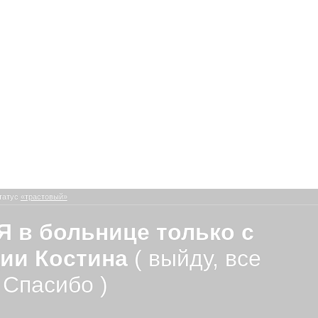
татус
«трастовый»
Я в больнице только с
ии Костина
( выйду, все
 Спасибо )