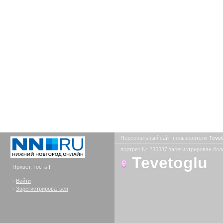
Персональный сайт пользователя
Teve
портрет № 235837 зарегистрирован боле
Tevetoglu
Привет, Гость !
-
Войти
-
Зарегистрироваться