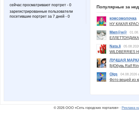
сейчас просматривают портрет - 0
Популярные за не
зарегистрированные пользователи
посетившие портрет за 7 дней - 0
комсомолочка
НУ КАКАЯ КРАСОТ
Мил@н@
01.08
ЕЛЛЕТТО!!!ДИК
Nata.li
05.08.202
WILDBERRIES Н
ЛУЧШАЯ МАРК
[b]Обувь Ralf Ri
Olgs
04.08.2026 
Фото вещей из ки
© 2026 ООО «Сеть городских порталов» ·
Реклама н