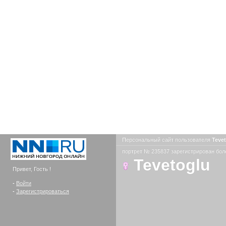
Персональный сайт пользователя
Teve
портрет № 235837 зарегистрирован боле
Tevetoglu
Привет, Гость !
-
Войти
-
Зарегистрироваться