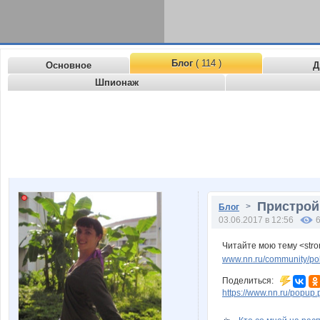
Блог
( 114 )
Основное
Д
Шпионаж
Пристрой 
>
Блог
03.06.2017 в 12:56
Читайте мою тему <stro
www.nn.ru/community/pok
Поделиться:
https://www.nn.ru/pop